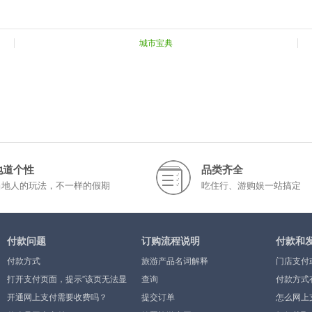
城市宝典
地道个性
品类齐全
当地人的玩法，不一样的假期
吃住行、游购娱一站搞定
付款问题
订购流程说明
付款和
付款方式
旅游产品名词解释
门店支付
打开支付页面，提示”该页无法显
查询
付款方式
示”或空白页，可能是什么原因？
开通网上支付需要收费吗？
提交订单
怎么网上