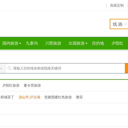
高级定制
线路
国内旅游
九寨沟
川西旅游
出国旅游
目的地
夕阳红
夕阳红旅游
夏令营旅游
.稻城亚丁
凉山州.泸沽湖
党建团建红色旅游
雅安