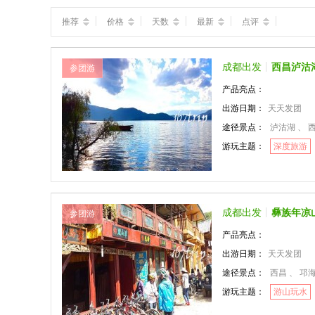
推荐
价格
天数
最新
点评
成都出发
西昌泸沽
参团游
产品亮点：
出游日期：
天天发团
途径景点：
泸沽湖 、 
游玩主题：
深度旅游
成都出发
彝族年凉
参团游
产品亮点：
出游日期：
天天发团
途径景点：
西昌 、 邛海
游玩主题：
游山玩水