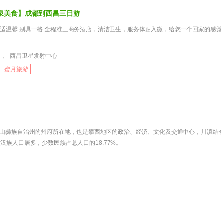
泉美食】成都到西昌三日游
舒适温馨 别具一格 全程准三商务酒店，清洁卫生，服务体贴入微，给您一个回家的感觉
山 、 西昌卫星发射中心
蜜月旅游
山彝族自治州的州府所在地，也是攀西地区的政治、经济、文化及交通中心，川滇结
族人口居多，少数民族占总人口的18.77%。