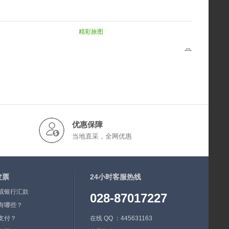
精彩旅图
优惠保障
当地直采，全网优惠
发票
24小时客服热线
或银行汇款
028-87017227
有哪些？
支付？
在线 QQ ：445631163