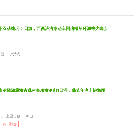
湖双动纯玩 5 日游，西昌泸沽湖动车团猪槽船环湖篝火晚会
西昌 、 泸沽湖
山冶勒湖彝海古彝村寨邛海泸山4日游，彝族年凉山旅游团
 、 上里古镇 、 泸山
四川旅游