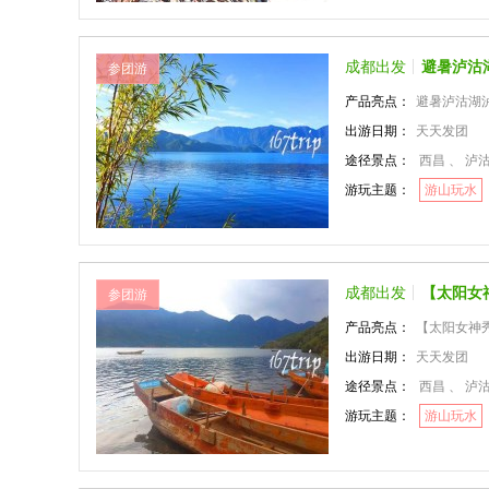
成都出发
避暑泸沽
参团游
产品亮点：
避暑泸沽湖泸
出游日期：
天天发团
途径景点：
西昌 、 泸沽
游玩主题：
游山玩水
成都出发
【太阳女
参团游
产品亮点：
【太阳女神秀
出游日期：
天天发团
途径景点：
西昌 、 泸沽
游玩主题：
游山玩水