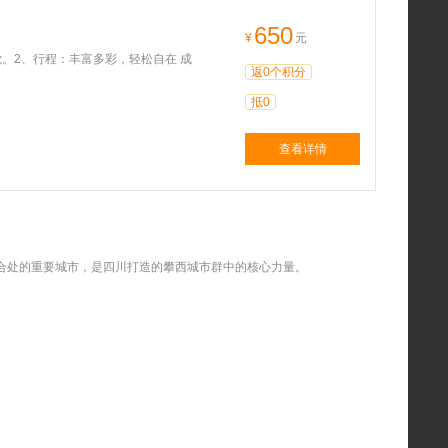
650
¥
元
。2、行程：丰富多彩，轻松自在 成
返0个积分
抵0
查看详情
合处的重要城市，是四川打造的攀西城市群中的核心力量。