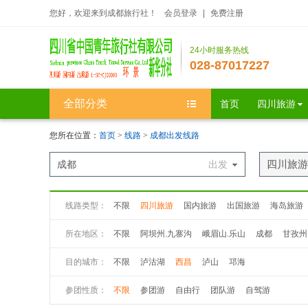
您好，欢迎来到成都旅行社！
会员登录
|
免费注册
24小时服务热线
028-87017227
全部分类
首页
四川旅游
您所在位置：
首页
>
线路
>
成都出发线路
四川旅游
成都
出发
线路类型：
不限
四川旅游
国内旅游
出国旅游
海岛旅游
所在地区：
不限
阿坝州.九寨沟
峨眉山.乐山
成都
甘孜州
目的城市：
不限
泸沽湖
西昌
泸山
邛海
参团性质：
不限
参团游
自由行
团队游
自驾游