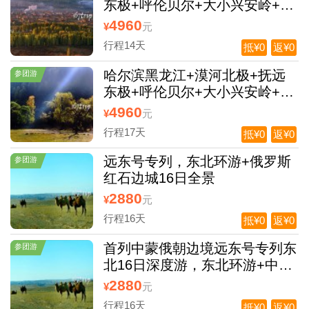
东极+呼伦贝尔+大小兴安岭+醉
美 G331国境线+北大荒双飞14
4960
¥
元
日游
行程14天
抵¥0
返¥0
哈尔滨黑龙江+漠河北极+抚远
参团游
东极+呼伦贝尔+大小兴安岭+醉
美 G331国境线+北大荒双卧17
4960
¥
元
日游
行程17天
抵¥0
返¥0
远东号专列，东北环游+俄罗斯
参团游
红石边城16日全景
2880
¥
元
行程16天
抵¥0
返¥0
首列中蒙俄朝边境远东号专列东
参团游
北16日深度游，东北环游+中蒙
俄朝四国边境全景
2880
¥
元
行程16天
抵¥0
返¥0