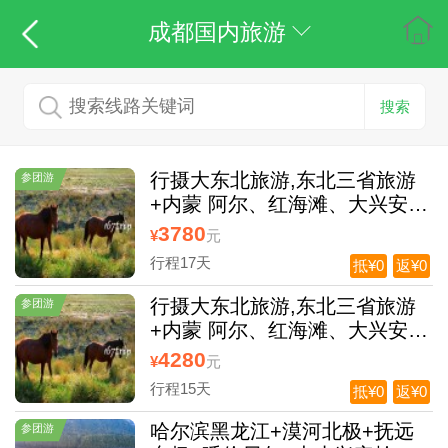
成都国内旅游
搜索
行摄大东北旅游,东北三省旅游
参团游
+内蒙 阿尔、红海滩、大兴安岭
漠河双卧17日游
3780
¥
元
行程17天
抵¥0
返¥0
行摄大东北旅游,东北三省旅游
参团游
+内蒙 阿尔、红海滩、大兴安岭
漠河15日全景旅游，沈阳进长春
4280
¥
元
出双飞
行程15天
抵¥0
返¥0
哈尔滨黑龙江+漠河北极+抚远
参团游